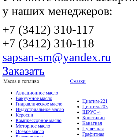
у наших менеджеров:
+7 (3412) 310-117
+7 (3412) 310-118
sapsan-sm@yandex.ru
Заказать
Масла и топливо
Смазки
Авиационное масло
Вакуумное масло
Циатим-221
Гидравлическое масло
Циатим-203
Индустриальное масло
ШРУС-4
Керосин
Консталин
Компрессорное масло
Канатная
Моторное масло
Пушечная
Осевое масло
Графитная
Растворитель