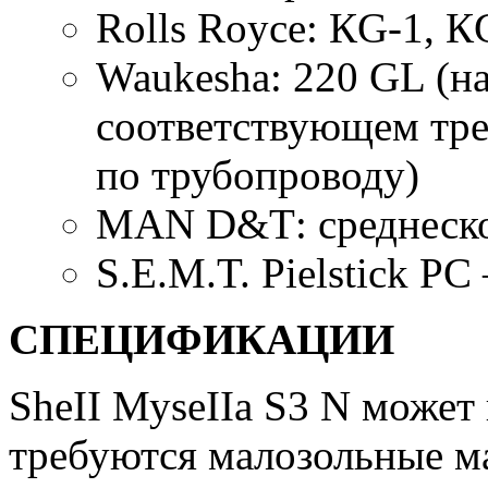
Rolls Royce: КG-1, К
Waukesha: 220 GL (на
соответствующем тр
по трубопроводу)
МАN D&Т: среднеско
S.E.M.T. Pielstick P
СПЕЦИФИКАЦИИ
ShеІІ МуsеІІа S3 N может 
требуются малозольные м