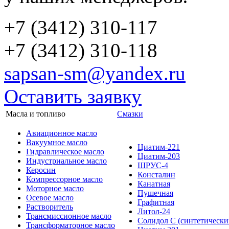
+7 (3412) 310-117
+7 (3412) 310-118
sapsan-sm@yandex.ru
Оставить заявку
Масла и топливо
Смазки
Авиационное масло
Вакуумное масло
Циатим-221
Гидравлическое масло
Циатим-203
Индустриальное масло
ШРУС-4
Керосин
Консталин
Компрессорное масло
Канатная
Моторное масло
Пушечная
Осевое масло
Графитная
Растворитель
Литол-24
Трансмиссионное масло
Солидол С (синтетически
Трансформаторное масло