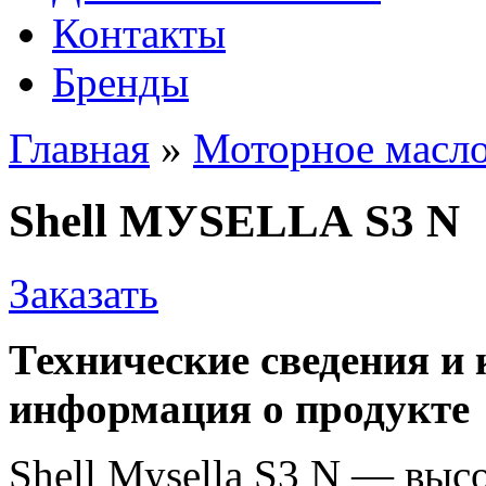
Контакты
Бренды
Главная
»
Моторное масл
Shell MУSЕLLА S3 N
Заказать
Технические сведения и
информация о продукте
Shеll Муsеllа S3 N — выс