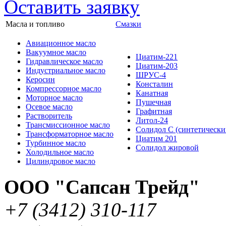
Оставить заявку
Масла и топливо
Смазки
Авиационное масло
Вакуумное масло
Циатим-221
Гидравлическое масло
Циатим-203
Индустриальное масло
ШРУС-4
Керосин
Консталин
Компрессорное масло
Канатная
Моторное масло
Пушечная
Осевое масло
Графитная
Растворитель
Литол-24
Трансмиссионное масло
Солидол С (синтетически
Трансформаторное масло
Циатим 201
Турбинное масло
Солидол жировой
Холодильное масло
Цилиндровое масло
ООО "Сапсан Трейд"
+7
(3412
) 310-117