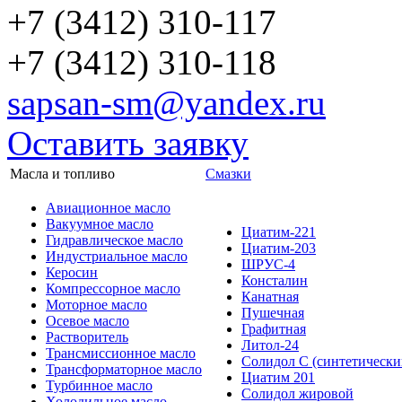
+7 (3412) 310-117
+7 (3412) 310-118
sapsan-sm@yandex.ru
Оставить заявку
Масла и топливо
Смазки
Авиационное масло
Вакуумное масло
Циатим-221
Гидравлическое масло
Циатим-203
Индустриальное масло
ШРУС-4
Керосин
Консталин
Компрессорное масло
Канатная
Моторное масло
Пушечная
Осевое масло
Графитная
Растворитель
Литол-24
Трансмиссионное масло
Солидол С (синтетически
Трансформаторное масло
Циатим 201
Турбинное масло
Солидол жировой
Холодильное масло