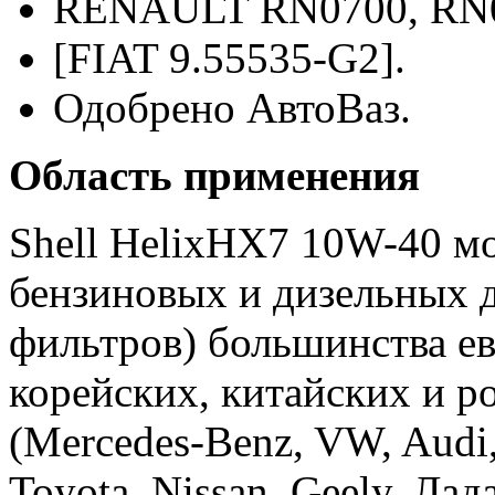
RENAULT RN0700, RN
[FIAT 9.55535-G2].
Одобрено АвтоВаз.
Область применения
Shell HelixHX7 10W-40 мо
бензиновых и дизельных д
фильтров) большинства ев
корейских, китайских и р
(Mercedes-Benz, VW, Audi,
Toyota, Nissan, Geely, Лад