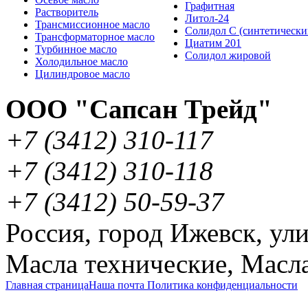
Графитная
Растворитель
Литол-24
Трансмиссионное масло
Солидол С (синтетически
Трансформаторное масло
Циатим 201
Турбинное масло
Солидол жировой
Холодильное масло
Цилиндровое масло
ООО "Сапсан Трейд"
+7
(3412
) 310-117
+7
(3412
) 310-118
+7
(3412
) 50-59-37
Россия
,
город Ижевск
,
ули
Масла технические
,
Масла
Главная страница
Наша почта
Политика конфиденциальности