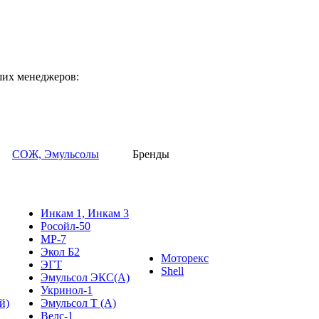
ших менеджеров:
СОЖ, Эмульсолы
Бренды
Инкам 1, Инкам 3
Росойл-50
МР-7
Экол Б2
Моторекс
ЭГТ
Shell
Эмульсол ЭКС(А)
Укринол-1
й)
Эмульсол Т (А)
Велс-1