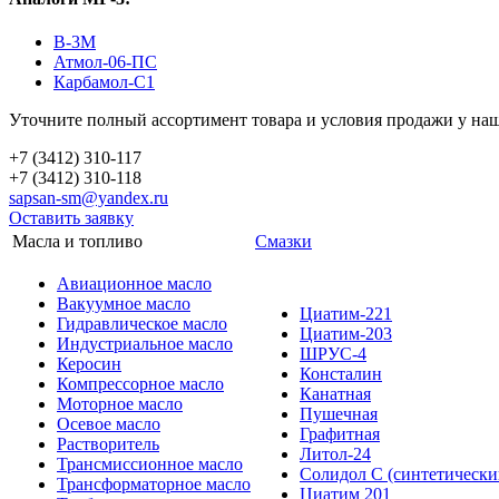
В-3М
Атмол-06-ПС
Карбамол-С1
Уточните полный ассортимент товара и условия продажи у на
+7 (3412) 310-117
+7 (3412) 310-118
sapsan-sm@yandex.ru
Оставить заявку
Масла и топливо
Смазки
Авиационное масло
Вакуумное масло
Циатим-221
Гидравлическое масло
Циатим-203
Индустриальное масло
ШРУС-4
Керосин
Консталин
Компрессорное масло
Канатная
Моторное масло
Пушечная
Осевое масло
Графитная
Растворитель
Литол-24
Трансмиссионное масло
Солидол С (синтетически
Трансформаторное масло
Циатим 201