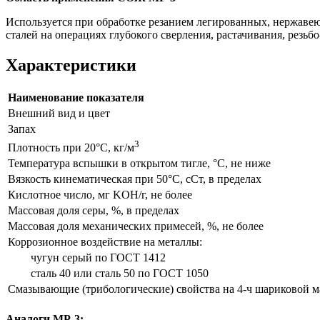
Используется при обработке резанием легированных, нержаве
сталей на операциях глубокого сверления, растачивания, резьб
Характеристики
Наименование показателя
Внешний вид и цвет
Запах
3
Плотность при 20°С, кг/м
Температура вспышки в открытом тигле, °С, не ниже
Вязкость кинематическая при 50°С, сСт, в пределах
Кислотное число, мг KOH/г, не более
Массовая доля серы, %, в пределах
Массовая доля механических примесей, %, не более
Коррозионное воздействие на металлы:
чугун серый по ГОСТ 1412
сталь 40 или сталь 50 по ГОСТ 1050
Смазывающие (трибологические) свойства на
4-ч
шариковой ма
Аналоги МР-3: